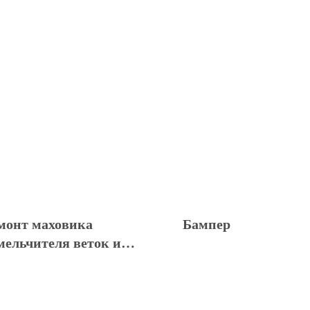
монт маховика
Бампер
мельчителя веток и
ревьев