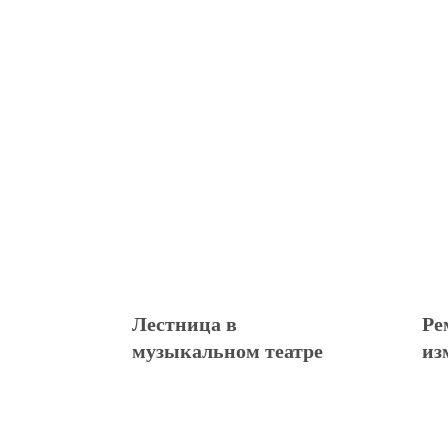
Лестница в
Ре
музыкальном театре
из
де