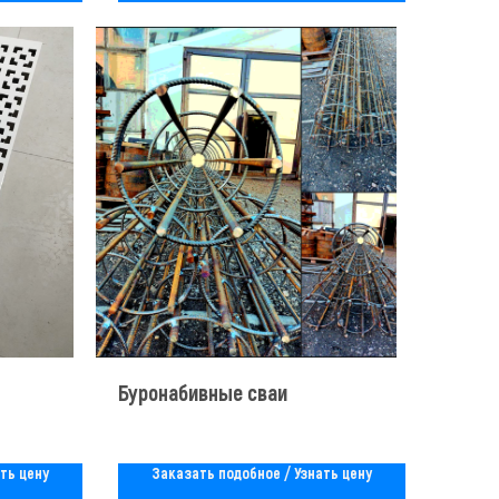
Буронабивные сваи
ть цену
Заказать подобное / Узнать цену