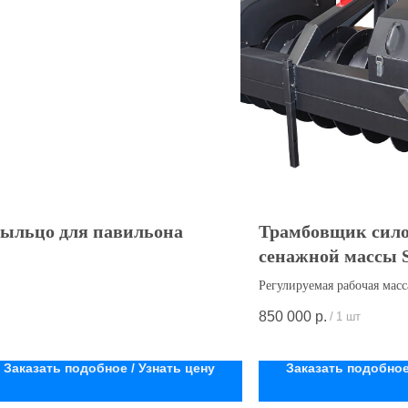
ыльцо для павильона
Трамбовщик сило
сенажной массы 
(Трамбовщик сил
Регулируемая рабочая масс
4500кг.)
850 000
р.
/
1 шт
Декларация о соответстви
RU Д-RU.РА06.В.26263/22
Заказать подобное / Узнать цену
Заказать подобное