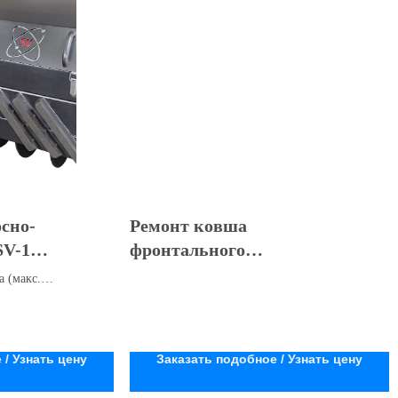
сно-
Ремонт ковша
SV-1
фронтального
оса)
погрузчика
а (макс.
и: ЕАЭС N
 / Узнать цену
Заказать подобное / Узнать цену