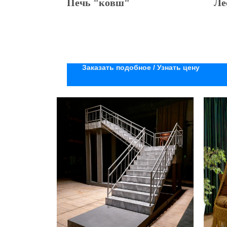
Печь "ковш"
Ле
Заказать подобное / Узнать цену