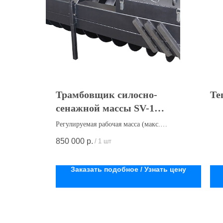
Трамбовщик силосно-
Те
сенажной массы SV-1
(Трамбовщик силоса)
Регулируемая рабочая масса (макс.
4500кг.)
850 000
р.
/
1 шт
Декларация о соответствии: ЕАЭС N
RU Д-RU.РА06.В.26263/22
Заказать подобное / Узнать цену